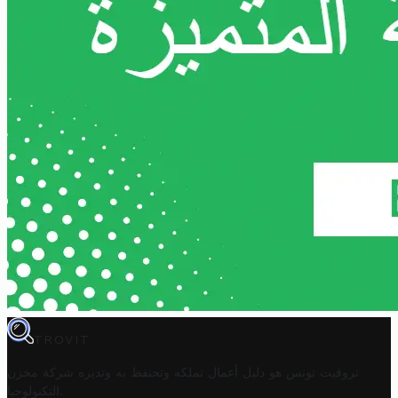
TROVIT
تروفيت تونس هو دليل أعمال تملكه وتحتفظ به وتديره
شركة مخزن
.
التكنولوجيا