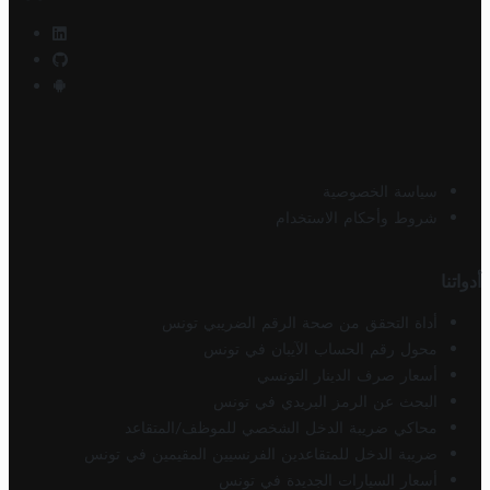
سياسة الخصوصية
شروط وأحكام الاستخدام
أدواتنا
أداة التحقق من صحة الرقم الضريبي تونس
محول رقم الحساب الآيبان في تونس
أسعار صرف الدينار التونسي
البحث عن الرمز البريدي في تونس
محاكي ضريبة الدخل الشخصي للموظف/المتقاعد
ضريبة الدخل للمتقاعدين الفرنسيين المقيمين في تونس
أسعار السيارات الجديدة في تونس