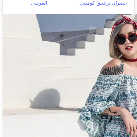
جينيرال ترادينق كومبني +
المرسى