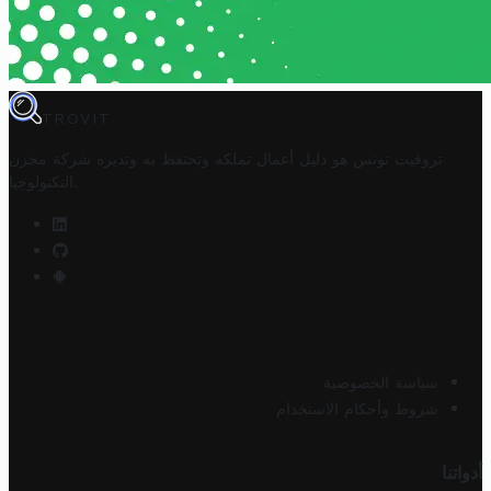
TROVIT
تروفيت تونس هو دليل أعمال تملكه وتحتفظ به وتديره
شركة مخزن
.
التكنولوجيا
سياسة الخصوصية
شروط وأحكام الاستخدام
أدواتنا