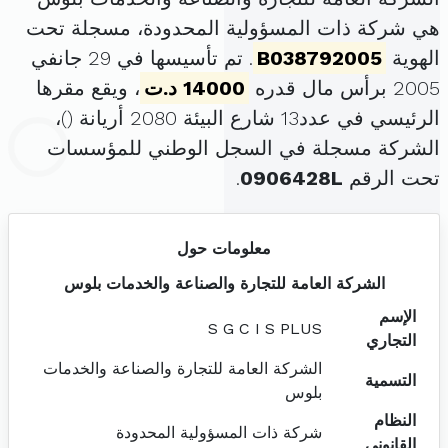
هي شركة ذات المسؤولية المحدودة، مسجلة تحت
الهوية
B038792005
. تم تأسيسها في 29 جانفي
2005 برأس مال قدره
14000 د.ت
، ويقع مقرها
الرئيسي في عدد13 شارع البيئة 2080 أريانة (
)،
الشركة مسجلة في السجل الوطني للمؤسسات
تحت الرقم
0906428L
.
معلومات حول
الشركة العامة للتجارة والصناعة والخدمات بلوس
الإسم
S G C I S PLUS
التجاري
الشركة العامة للتجارة والصناعة والخدمات
التسمية
بلوس
النظام
شركة ذات المسؤولية المحدودة
القانوني