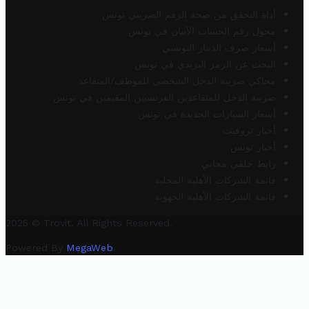
أداة التحقق من صحة الرقم الضريبي تونس
محول رقم الحساب الآيبان في تونس
أسعار صرف الدينار التونسي
البحث عن الرمز البريدي في تونس
محاكي ضريبة الدخل الشخصي للموظف/المتقاعد
ضريبة الدخل للمتقاعدين الفرنسيين المقيمين في تونس
أسعار السيارات الجديدة في تونس
أخبار تروفيت
أخبار تونس
رابط خلفي مجاني
قائمة الشركات الأهلية المحلية
قائمة الشركات الأهلية الجهوية
2025 © Trovit. All Rights Reserved.
Powered By
MegaWeb
.