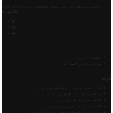
تروفيت تونس هو دليل أعمال تملكه وتحتفظ به وتديره
شركة مخزن
.
التكنولوجيا
سياسة الخصوصية
شروط وأحكام الاستخدام
أدواتنا
أداة التحقق من صحة الرقم الضريبي تونس
محول رقم الحساب الآيبان في تونس
أسعار صرف الدينار التونسي
البحث عن الرمز البريدي في تونس
محاكي ضريبة الدخل الشخصي للموظف/المتقاعد