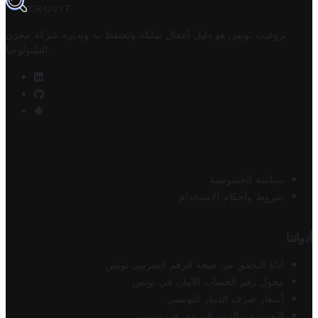
TROVIT
تروفيت تونس هو دليل أعمال تملكه وتحتفظ به وتديره
شركة مخزن
.
التكنولوجيا
سياسة الخصوصية
شروط وأحكام الاستخدام
أدواتنا
أداة التحقق من صحة الرقم الضريبي تونس
محول رقم الحساب الآيبان في تونس
أسعار صرف الدينار التونسي
البحث عن الرمز البريدي في تونس