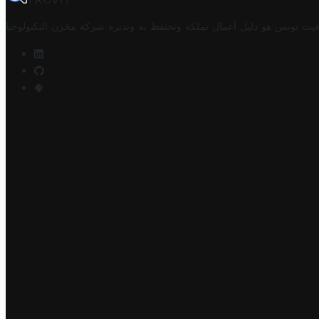
TROVIT
فيت تونس هو دليل أعمال تملكه وتحتفظ به وتديره
شركة مخزن التكنولوجيا