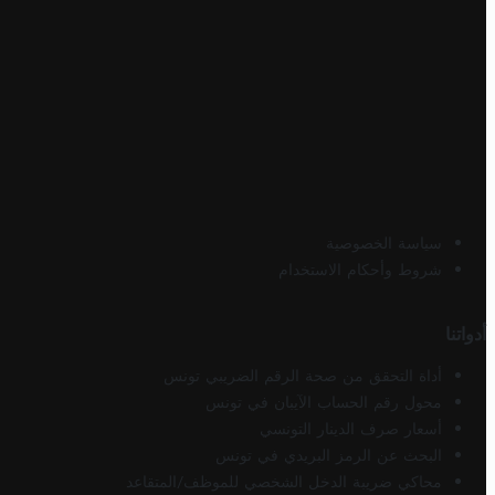
سياسة الخصوصية
شروط وأحكام الاستخدام
أدواتنا
أداة التحقق من صحة الرقم الضريبي تونس
محول رقم الحساب الآيبان في تونس
أسعار صرف الدينار التونسي
البحث عن الرمز البريدي في تونس
محاكي ضريبة الدخل الشخصي للموظف/المتقاعد