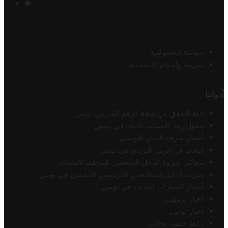
سياسة الخصوصية
شروط وأحكام الاستخدام
أدواتنا
أداة التحقق من صحة الرقم الضريبي تونس
محول رقم الحساب الآيبان في تونس
أسعار صرف الدينار التونسي
البحث عن الرمز البريدي في تونس
محاكي ضريبة الدخل الشخصي للموظف/المتقاعد
ضريبة الدخل للمتقاعدين الفرنسيين المقيمين في تونس
أسعار السيارات الجديدة في تونس
أخبار تروفيت
أخبار تونس
رابط خلفي مجاني