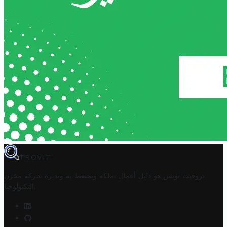
TROVIT
تروفيت تونس هو دليل أعمال تملكه وتحتفظ به وتديره
شركة مخزن
.
التكنولوجيا