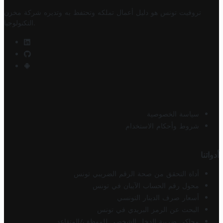
تروفيت تونس هو دليل أعمال تملكه وتحتفظ به وتديره
شركة مخزن
.
التكنولوجيا
سياسة الخصوصية
شروط وأحكام الاستخدام
أدواتنا
أداة التحقق من صحة الرقم الضريبي تونس
محول رقم الحساب الآيبان في تونس
أسعار صرف الدينار التونسي
البحث عن الرمز البريدي في تونس
محاكي ضريبة الدخل الشخصي للموظف/المتقاعد