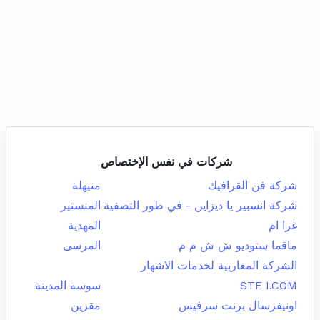
شركات في نفس الإختصاص
شركة فن القرافيك
منيهلة
شركة انسبير يا ديزاين - في طور التصفية
المنستير
غرا ام
المهدية
ماقما ستوديو ش ش م م
المرسى
الشركة المغاربية لخدمات الاشهار
STE I.COM
سوسة المدينة
اونيفرسال برنت سرفيس
مقرين