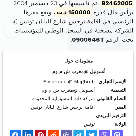
B2462005
. تم تأسيسها في 23 ديسمبر 2004
برأس مال قدره
150000 د.ت
، ويقع مقرها
الرئيسي في اقامة نرجس شارع اليابان تونس (
)،
الشركة مسجلة في السجل الوطني للمؤسسات
تحت الرقم
0900646T
.
معلومات حول
أنسونبل @مغرب ش م وم
الإسم التجاري
Ensemble @ Maghreb
التسمية
أنسونبل @مغرب ش م وم
النظام القانوني
شركة ذات المسؤولية المحدودة
المقر
اقامة نرجس شارع اليابان تونس
الترقيم البريدي
الولاية
تونس