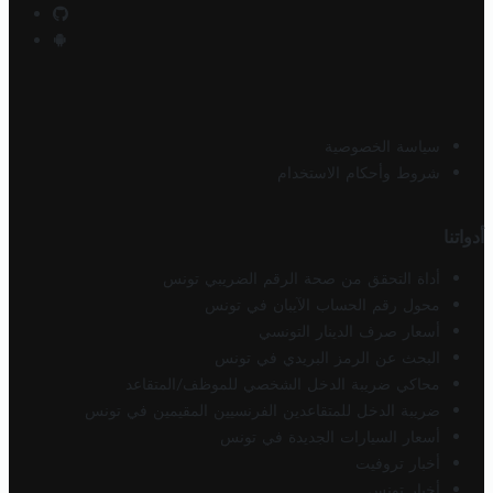
سياسة الخصوصية
شروط وأحكام الاستخدام
أدواتنا
أداة التحقق من صحة الرقم الضريبي تونس
محول رقم الحساب الآيبان في تونس
أسعار صرف الدينار التونسي
البحث عن الرمز البريدي في تونس
محاكي ضريبة الدخل الشخصي للموظف/المتقاعد
ضريبة الدخل للمتقاعدين الفرنسيين المقيمين في تونس
أسعار السيارات الجديدة في تونس
أخبار تروفيت
أخبار تونس