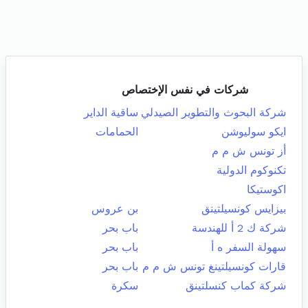
شركات في نفس الإختصاص
شركة البحوث والتطوير الصيدلي
ساقية الداير
ايكو سوليوشن
الحمامات
أز تونس ش م م
تكنوكوم الدولية
اكوستيكا
بيزايس كونسيلتينق
بن عروس
شركة ك 2 أ للهندسة
باب بحر
سهولة السفر ه أ
باب بحر
قارات كونسيلتينغ تونس ش م م
باب بحر
شركة كماب كنسلتينق
سكرة