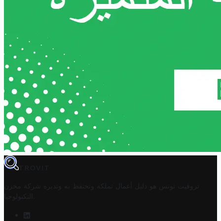
TROVIT
تروفيت تونس هو دليل أعمال تملكه وتحتفظ به وتديره
شركة مخزن
.
التكنولوجيا