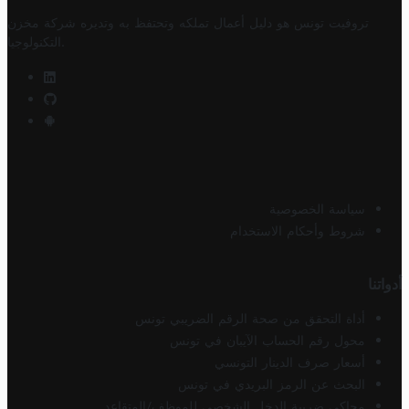
تروفيت تونس هو دليل أعمال تملكه وتحتفظ به وتديره
شركة مخزن
.
التكنولوجيا
سياسة الخصوصية
شروط وأحكام الاستخدام
أدواتنا
أداة التحقق من صحة الرقم الضريبي تونس
محول رقم الحساب الآيبان في تونس
أسعار صرف الدينار التونسي
البحث عن الرمز البريدي في تونس
محاكي ضريبة الدخل الشخصي للموظف/المتقاعد