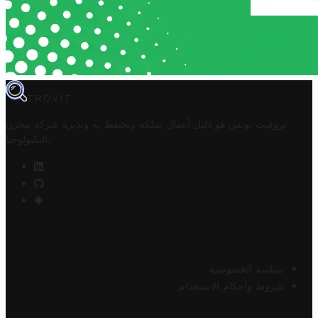
TROVIT
تروفيت تونس هو دليل أعمال تملكه وتحتفظ به وتديره
شركة مخزن
.
التكنولوجيا
سياسة الخصوصية
شروط وأحكام الاستخدام