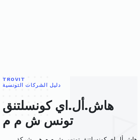
TROVIT
دليل الشركات التونسية
هاش.أل.اي كونسلتنق
تونس ش م م
هاش.أل.اي كونسلتنق تونس ش م م هي شركة