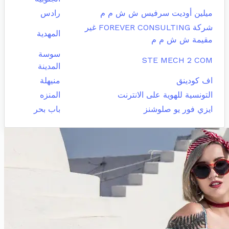
ميلين أوديت سرفيس ش ش م م
رادس
شركة FOREVER CONSULTING غير
المهدية
مقيمة ش ش م م
سوسة
STE MECH 2 COM
المدينة
اف كودينق
منيهلة
التونسية للهوية على الانترنت
المنزه
ايزي فور يو صلوشنز
باب بحر