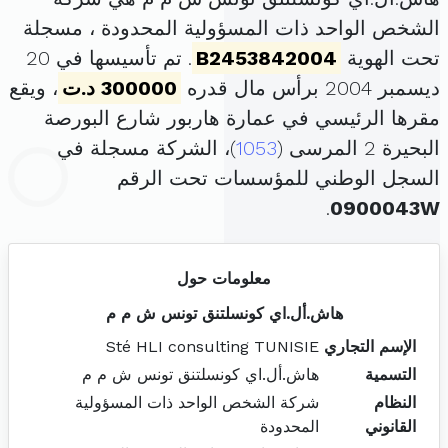
الشخص الواحد ذات المسؤولية المحدودة ، مسجلة
تحت الهوية
B2453842004
. تم تأسيسها في 20
ديسمبر 2004 برأس مال قدره
300000 د.ت
، ويقع
مقرها الرئيسي في عمارة هاربور شارع البورصة
البحيرة 2 المرسى (
1053
)، الشركة مسجلة في
السجل الوطني للمؤسسات تحت الرقم
.
0900043W
معلومات حول
هاش.أل.اي كونسلتنق تونس ش م م
الإسم التجاري
Sté HLI consulting TUNISIE
التسمية
هاش.أل.اي كونسلتنق تونس ش م م
النظام
شركة الشخص الواحد ذات المسؤولية
القانوني
المحدودة