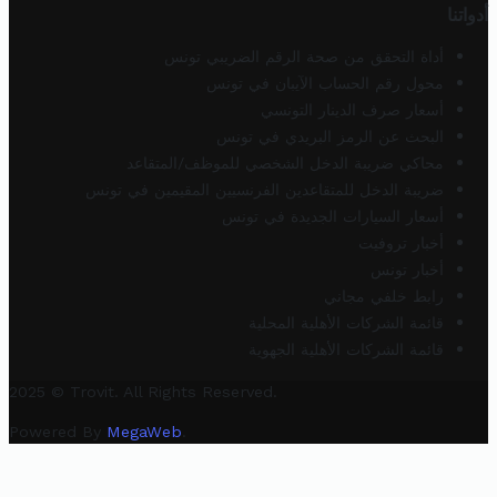
أدواتنا
أداة التحقق من صحة الرقم الضريبي تونس
محول رقم الحساب الآيبان في تونس
أسعار صرف الدينار التونسي
البحث عن الرمز البريدي في تونس
محاكي ضريبة الدخل الشخصي للموظف/المتقاعد
ضريبة الدخل للمتقاعدين الفرنسيين المقيمين في تونس
أسعار السيارات الجديدة في تونس
أخبار تروفيت
أخبار تونس
رابط خلفي مجاني
قائمة الشركات الأهلية المحلية
قائمة الشركات الأهلية الجهوية
2025 © Trovit. All Rights Reserved.
Powered By
MegaWeb
.