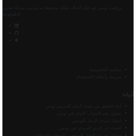
تروفيت تونس هو دليل أعمال تملكه وتحتفظ به وتديره
شركة مخزن
.
التكنولوجيا
سياسة الخصوصية
شروط وأحكام الاستخدام
أدواتنا
أداة التحقق من صحة الرقم الضريبي تونس
محول رقم الحساب الآيبان في تونس
أسعار صرف الدينار التونسي
البحث عن الرمز البريدي في تونس
محاكي ضريبة الدخل الشخصي للموظف/المتقاعد