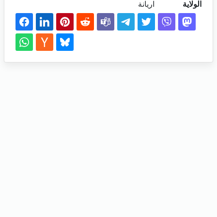
الولاية
اريانة