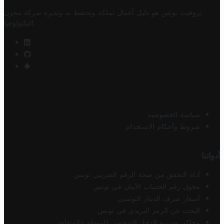
تروفيت تونس هو دليل أعمال تملكه وتحتفظ به وتديره
شركة مخزن
.
التكنولوجيا
سياسة الخصوصية
شروط وأحكام الاستخدام
أدواتنا
أداة التحقق من صحة الرقم الضريبي تونس
محول رقم الحساب الآيبان في تونس
أسعار صرف الدينار التونسي
البحث عن الرمز البريدي في تونس
محاكي ضريبة الدخل الشخصي للموظف/المتقاعد