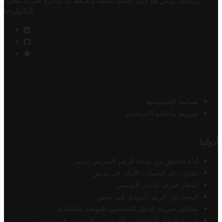
تروفيت تونس هو دليل أعمال تملكه وتحتفظ به وتديره
شركة مخزن
.
التكنولوجيا
سياسة الخصوصية
شروط وأحكام الاستخدام
أدواتنا
أداة التحقق من صحة الرقم الضريبي تونس
محول رقم الحساب الآيبان في تونس
أسعار صرف الدينار التونسي
البحث عن الرمز البريدي في تونس
محاكي ضريبة الدخل الشخصي للموظف/المتقاعد
ضريبة الدخل للمتقاعدين الفرنسيين المقيمين في تونس