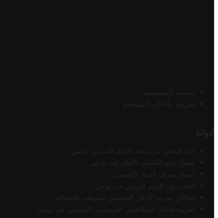
سياسة الخصوصية
شروط وأحكام الاستخدام
أدواتنا
أداة التحقق من صحة الرقم الضريبي تونس
محول رقم الحساب الآيبان في تونس
أسعار صرف الدينار التونسي
البحث عن الرمز البريدي في تونس
محاكي ضريبة الدخل الشخصي للموظف/المتقاعد
ضريبة الدخل للمتقاعدين الفرنسيين المقيمين في تونس