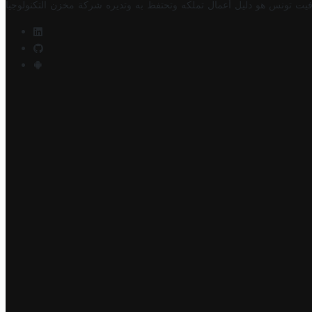
فيت تونس هو دليل أعمال تملكه وتحتفظ به وتديره
شركة مخزن التكنولوجيا