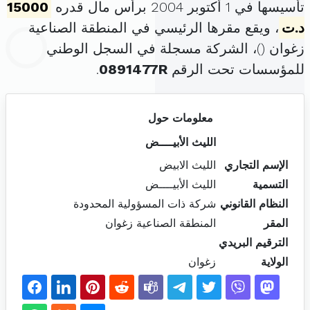
تأسيسها في 1 أكتوبر 2004 برأس مال قدره
15000
د.ت
، ويقع مقرها الرئيسي في المنطقة الصناعية
زغوان (
)، الشركة مسجلة في السجل الوطني
للمؤسسات تحت الرقم
0891477R
.
معلومات حول
الليث الأبيــــض
الإسم التجاري
الليث الابيض
التسمية
الليث الأبيــــض
النظام القانوني
شركة ذات المسؤولية المحدودة
المقر
المنطقة الصناعية زغوان
الترقيم البريدي
الولاية
زغوان