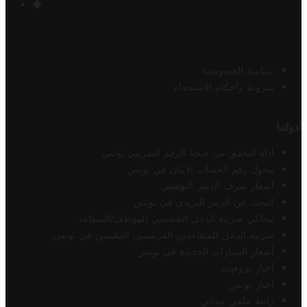
سياسة الخصوصية
شروط وأحكام الاستخدام
أدواتنا
أداة التحقق من صحة الرقم الضريبي تونس
محول رقم الحساب الآيبان في تونس
أسعار صرف الدينار التونسي
البحث عن الرمز البريدي في تونس
محاكي ضريبة الدخل الشخصي للموظف/المتقاعد
ضريبة الدخل للمتقاعدين الفرنسيين المقيمين في تونس
أسعار السيارات الجديدة في تونس
أخبار تروفيت
أخبار تونس
رابط خلفي مجاني