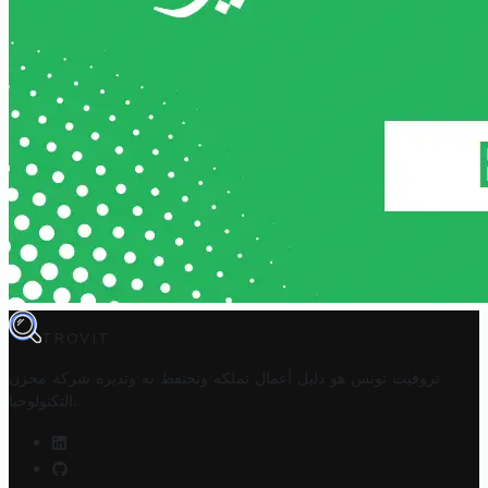
TROVIT
تروفيت تونس هو دليل أعمال تملكه وتحتفظ به وتديره
شركة مخزن
.
التكنولوجيا