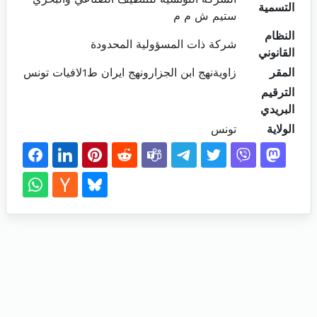
التسمية
ستيم ش م م
النظام
شركة ذات المسؤولية المحدودة
القانوني
المقر
زاويةنهج ابن الجزارونهج ايران ط1لافيات تونس
الترقيم
البريدي
الولاية
تونس