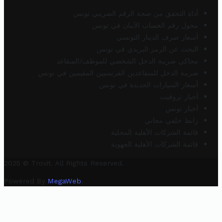
أداة التحقق من صحة الرقم الضريبي تونس
محول رقم الحساب الآيبان في تونس
أسعار صرف الدينار التونسي
البحث عن الرمز البريدي في تونس
محاكي ضريبة الدخل الشخصي للموظف/المتقاعد
ضريبة الدخل للمتقاعدين الفرنسيين المقيمين في تونس
أسعار السيارات الجديدة في تونس
أخبار تروفيت
أخبار تونس
رابط خلفي مجاني
قائمة الشركات الأهلية المحلية
قائمة الشركات الأهلية الجهوية
2025 © Trovit. All Rights Reserved.
Powered By
MegaWeb
.