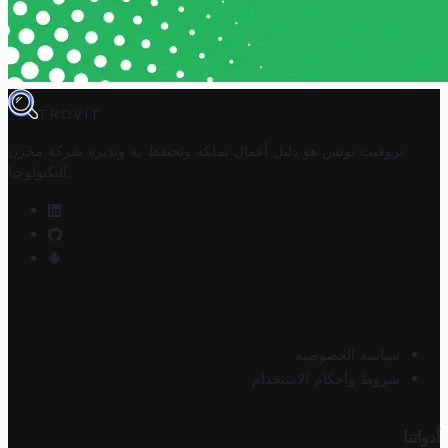
TROVIT
تروفيت تونس هو دليل أعمال تملكه وتحتفظ به وتديره
شركة مخزن
.
التكنولوجيا
سياسة الخصوصية
شروط وأحكام الاستخدام
أدواتنا