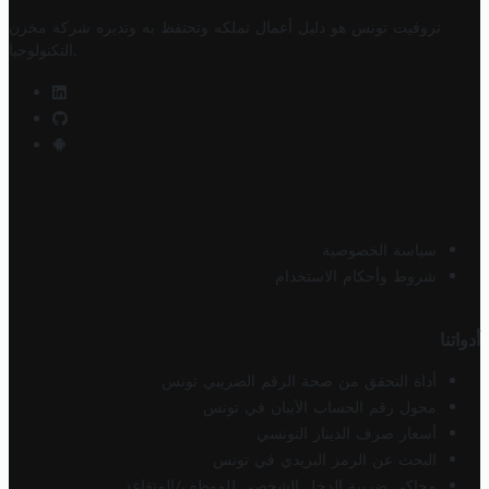
تروفيت تونس هو دليل أعمال تملكه وتحتفظ به وتديره
شركة مخزن
.
التكنولوجيا
سياسة الخصوصية
شروط وأحكام الاستخدام
أدواتنا
أداة التحقق من صحة الرقم الضريبي تونس
محول رقم الحساب الآيبان في تونس
أسعار صرف الدينار التونسي
البحث عن الرمز البريدي في تونس
محاكي ضريبة الدخل الشخصي للموظف/المتقاعد