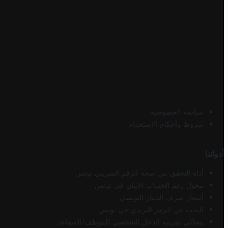
سياسة الخصوصية
شروط وأحكام الاستخدام
أدواتنا
أداة التحقق من صحة الرقم الضريبي تونس
محول رقم الحساب الآيبان في تونس
أسعار صرف الدينار التونسي
البحث عن الرمز البريدي في تونس
محاكي ضريبة الدخل الشخصي للموظف/المتقاعد