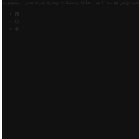
فيت تونس هو دليل أعمال تملكه وتحتفظ به وتديره
شركة مخزن التكنولوجيا