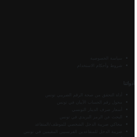
سياسة الخصوصية
شروط وأحكام الاستخدام
أدواتنا
أداة التحقق من صحة الرقم الضريبي تونس
محول رقم الحساب الآيبان في تونس
أسعار صرف الدينار التونسي
البحث عن الرمز البريدي في تونس
محاكي ضريبة الدخل الشخصي للموظف/المتقاعد
ضريبة الدخل للمتقاعدين الفرنسيين المقيمين في تونس