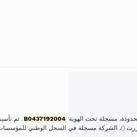
حدودة، مسجلة تحت الهوية
B0437192004
. تم تأسيسها في 23 أوت
رت (
)، الشركة مسجلة في السجل الوطني للمؤسسات