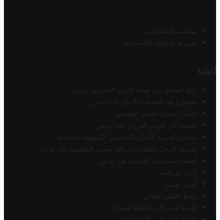
سياسة الخصوصية
شروط وأحكام الاستخدام
أدواتنا
أداة التحقق من صحة الرقم الضريبي تونس
محول رقم الحساب الآيبان في تونس
أسعار صرف الدينار التونسي
البحث عن الرمز البريدي في تونس
محاكي ضريبة الدخل الشخصي للموظف/المتقاعد
ضريبة الدخل للمتقاعدين الفرنسيين المقيمين في تونس
أسعار السيارات الجديدة في تونس
أخبار تروفيت
أخبار تونس
رابط خلفي مجاني
قائمة الشركات الأهلية المحلية
قائمة الشركات الأهلية الجهوية