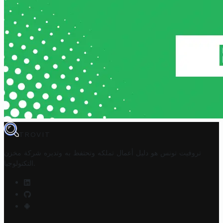
TROVIT
تروفيت تونس هو دليل أعمال تملكه وتحتفظ به وتديره
شركة مخزن
.
التكنولوجيا