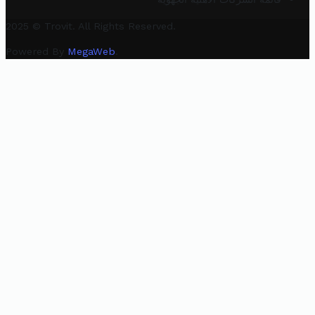
2025 © Trovit. All Rights Reserved.
Powered By
MegaWeb
.