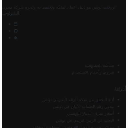
تروفيت تونس هو دليل أعمال تملكه وتحتفظ به وتديره
شركة مخزن
.
التكنولوجيا
سياسة الخصوصية
شروط وأحكام الاستخدام
أدواتنا
أداة التحقق من صحة الرقم الضريبي تونس
محول رقم الحساب الآيبان في تونس
أسعار صرف الدينار التونسي
البحث عن الرمز البريدي في تونس
محاكي ضريبة الدخل الشخصي للموظف/المتقاعد