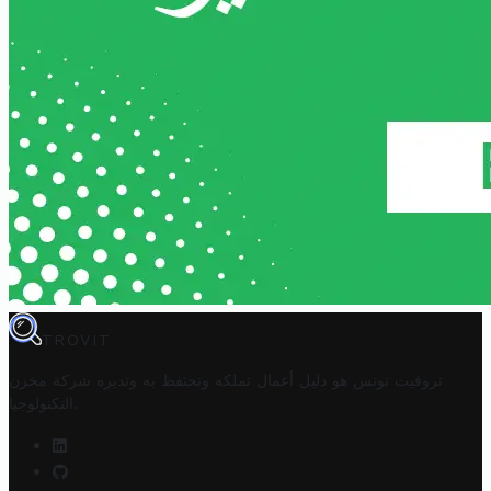
TROVIT
تروفيت تونس هو دليل أعمال تملكه وتحتفظ به وتديره
شركة مخزن
.
التكنولوجيا