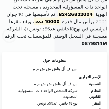
الواحد ذات المسؤولية المحدودة ، مسجلة تحت
الهوية
B2426822004
. تم تأسيسها في 10 جوان
2004 برأس مال قدره
10000 د.ت
، ويقع مقرها
الرئيسي في نهج18جانفي عد55د تونس (
)، الشركة
مسجلة في السجل الوطني للمؤسسات تحت الرقم
.
0879814M
معلومات حول
س ف أل هاش ش ش م م
الإسم التجاري
التسمية
س ف أل هاش ش ش م م
النظام
شركة الشخص الواحد ذات المسؤولية
القانوني
المحدودة
المقر
نهج18جانفي عد55د تونس