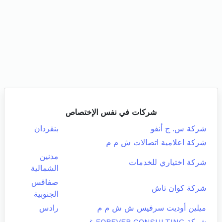
شركات في نفس الإختصاص
شركة س. ج أنفو
بنقردان
شركة اعلامية اتصالات ش م م
مدنين
شركة اختياري للخدمات
الشمالية
صفاقس
شركة كوان تاش
الجنوبية
ميلين أوديت سرفيس ش ش م م
رادس
شركة FOREVER CONSULTING غير