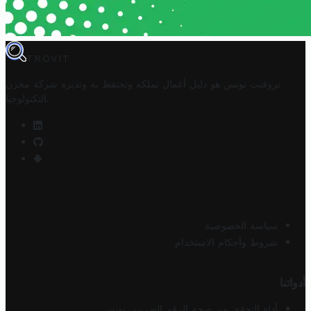
TROVIT
تروفيت تونس هو دليل أعمال تملكه وتحتفظ به وتديره
شركة مخزن
.
التكنولوجيا
سياسة الخصوصية
شروط وأحكام الاستخدام
أدواتنا
أداة التحقق من صحة الرقم الضريبي تونس