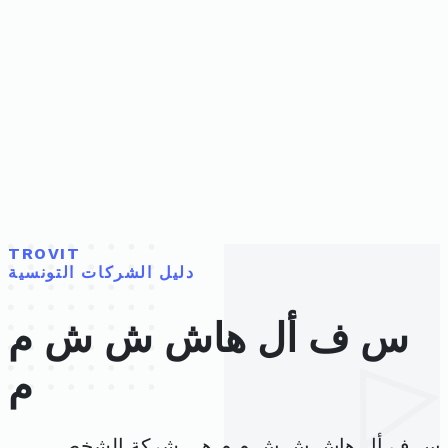
TROVIT
دليل الشركات التونسية
س ف أل هاش ش ش م
م
س ف أل هاش ش ش م م هي شركة الشخص