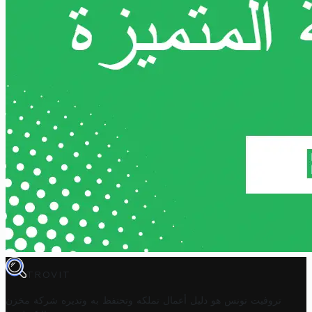
TROVIT
تروفيت تونس هو دليل أعمال تملكه وتحتفظ به وتديره
شركة مخزن