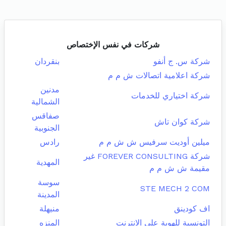
شركات في نفس الإختصاص
شركة س. ج أنفو
بنقردان
شركة اعلامية اتصالات ش م م
مدنين
شركة اختياري للخدمات
الشمالية
صفاقس
شركة كوان تاش
الجنوبية
ميلين أوديت سرفيس ش ش م م
رادس
شركة FOREVER CONSULTING غير
المهدية
مقيمة ش ش م م
سوسة
STE MECH 2 COM
المدينة
اف كودينق
منيهلة
التونسية للهوية على الانترنت
المنزه