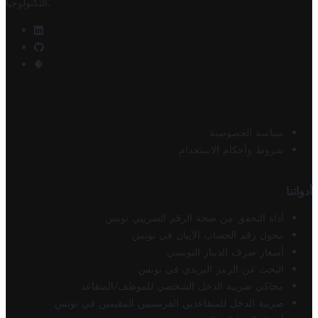
.
التكنولوجيا
سياسة الخصوصية
شروط وأحكام الاستخدام
أدواتنا
أداة التحقق من صحة الرقم الضريبي تونس
محول رقم الحساب الآيبان في تونس
أسعار صرف الدينار التونسي
البحث عن الرمز البريدي في تونس
محاكي ضريبة الدخل الشخصي للموظف/المتقاعد
ضريبة الدخل للمتقاعدين الفرنسيين المقيمين في تونس