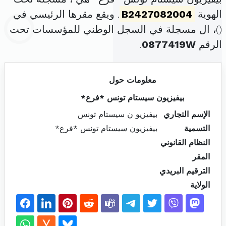
الهوية
B2427082004
. ويقع مقرها الرئيسي في
(
)، ال مسجلة في السجل الوطني للمؤسسات تحت
الرقم
0877419W
.
معلومات حول
بيفيزيون سيستام تونس *فرع*
الإسم التجاري
بيفيزيو ن سيستام تونس
التسمية
بيفيزيون سيستام تونس *فرع*
النظام القانوني
المقر
الترقيم البريدي
الولاية