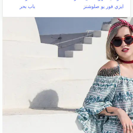
ايزي فور يو صلوشنز
باب بحر