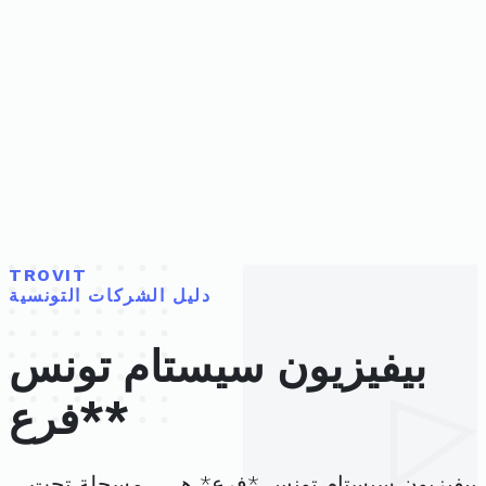
TROVIT
دليل الشركات التونسية
بيفيزيون سيستام تونس
*فرع*
بيفيزيون سيستام تونس *فرع* هي ، مسجلة تحت