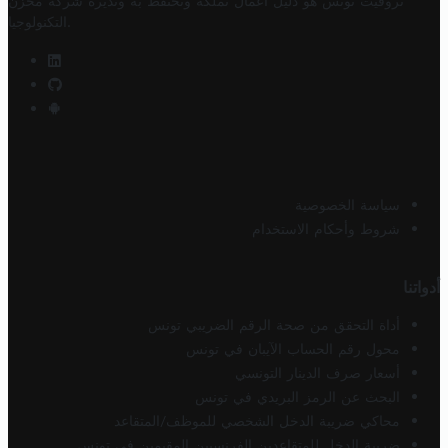
تروفيت تونس هو دليل أعمال تملكه وتحتفظ به وتديره
شركة مخزن
.
التكنولوجيا
سياسة الخصوصية
شروط وأحكام الاستخدام
أدواتنا
أداة التحقق من صحة الرقم الضريبي تونس
محول رقم الحساب الآيبان في تونس
أسعار صرف الدينار التونسي
البحث عن الرمز البريدي في تونس
محاكي ضريبة الدخل الشخصي للموظف/المتقاعد
ضريبة الدخل للمتقاعدين الفرنسيين المقيمين في تونس