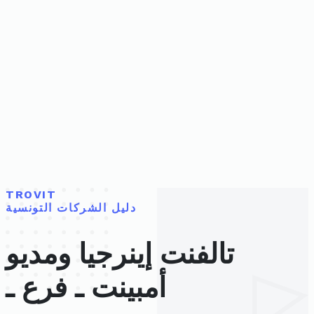
TROVIT
دليل الشركات التونسية
تالفنت إينرجيا ومديو
أمبينت ـ فرع ـ