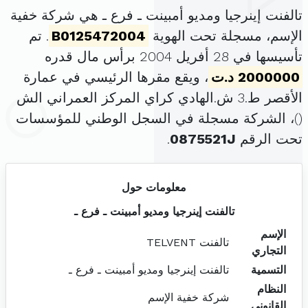
تالفنت إينرجيا ومديو أمبينت ـ فرع ـ هي شركة خفية
الإسم، مسجلة تحت الهوية
B0125472004
. تم
تأسيسها في 28 أفريل 2004 برأس مال قدره
2000000 د.ت
، ويقع مقرها الرئيسي في عمارة
الأقصر ط.3 ش.الهادي كراي المركز العمراني الش
(
)، الشركة مسجلة في السجل الوطني للمؤسسات
تحت الرقم
0875521J
.
معلومات حول
تالفنت إينرجيا ومديو أمبينت ـ فرع ـ
الإسم
تالفنت TELVENT
التجاري
التسمية
تالفنت إينرجيا ومديو أمبينت ـ فرع ـ
النظام
شركة خفية الإسم
القانوني