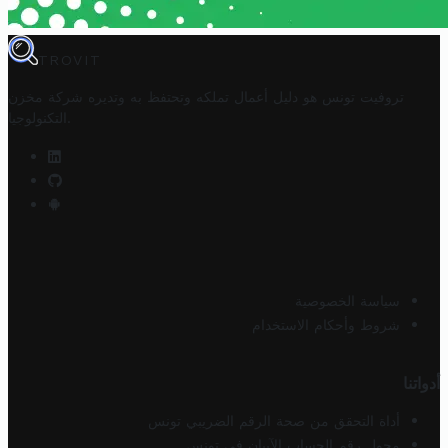
TROVIT
تروفيت تونس هو دليل أعمال تملكه وتحتفظ به وتديره
شركة مخزن
.
التكنولوجيا
سياسة الخصوصية
شروط وأحكام الاستخدام
أدواتنا
أداة التحقق من صحة الرقم الضريبي تونس
محول رقم الحساب الآيبان في تونس