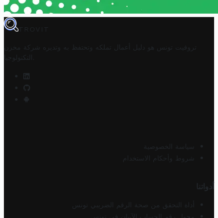
TROVIT
تروفيت تونس هو دليل أعمال تملكه وتحتفظ به وتديره
شركة مخزن
.
التكنولوجيا
سياسة الخصوصية
شروط وأحكام الاستخدام
أدواتنا
أداة التحقق من صحة الرقم الضريبي تونس
محول رقم الحساب الآيبان في تونس