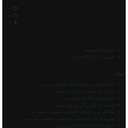
سياسة الخصوصية
شروط وأحكام الاستخدام
أدواتنا
أداة التحقق من صحة الرقم الضريبي تونس
محول رقم الحساب الآيبان في تونس
أسعار صرف الدينار التونسي
البحث عن الرمز البريدي في تونس
محاكي ضريبة الدخل الشخصي للموظف/المتقاعد
ضريبة الدخل للمتقاعدين الفرنسيين المقيمين في تونس
أسعار السيارات الجديدة في تونس