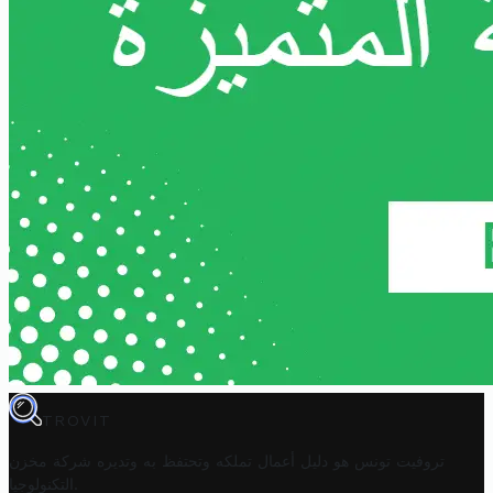
TROVIT
تروفيت تونس هو دليل أعمال تملكه وتحتفظ به وتديره
شركة مخزن
.
التكنولوجيا