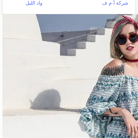
شركة أ م ف
واد الليل