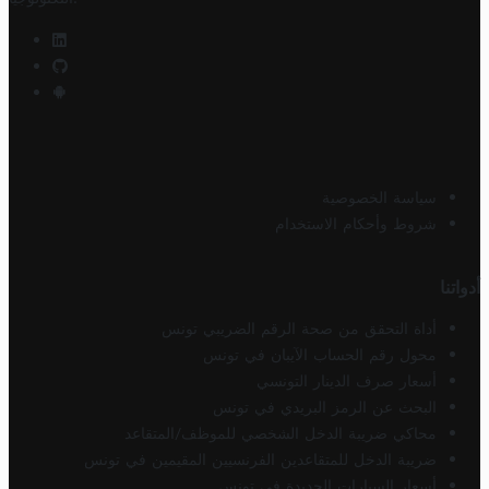
سياسة الخصوصية
شروط وأحكام الاستخدام
أدواتنا
أداة التحقق من صحة الرقم الضريبي تونس
محول رقم الحساب الآيبان في تونس
أسعار صرف الدينار التونسي
البحث عن الرمز البريدي في تونس
محاكي ضريبة الدخل الشخصي للموظف/المتقاعد
ضريبة الدخل للمتقاعدين الفرنسيين المقيمين في تونس
أسعار السيارات الجديدة في تونس