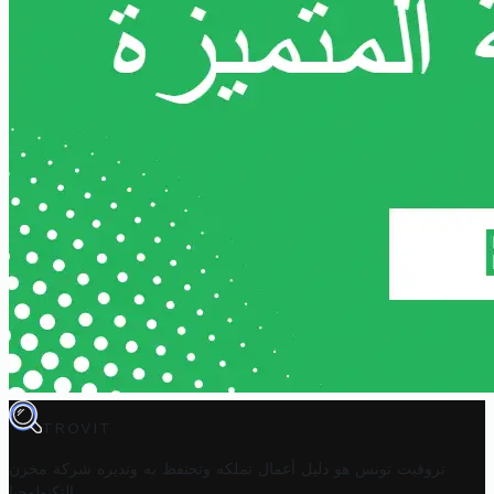
TROVIT
تروفيت تونس هو دليل أعمال تملكه وتحتفظ به وتديره
شركة مخزن
.
التكنولوجيا