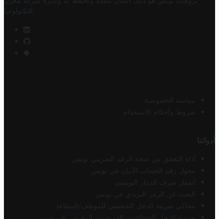
تروفيت تونس هو دليل أعمال تملكه وتحتفظ به وتديره
شركة مخزن
.
التكنولوجيا
سياسة الخصوصية
شروط وأحكام الاستخدام
أدواتنا
أداة التحقق من صحة الرقم الضريبي تونس
محول رقم الحساب الآيبان في تونس
أسعار صرف الدينار التونسي
البحث عن الرمز البريدي في تونس
محاكي ضريبة الدخل الشخصي للموظف/المتقاعد
ضريبة الدخل للمتقاعدين الفرنسيين المقيمين في تونس