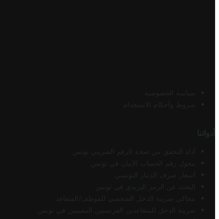
سياسة الخصوصية
شروط وأحكام الاستخدام
أدواتنا
أداة التحقق من صحة الرقم الضريبي تونس
محول رقم الحساب الآيبان في تونس
أسعار صرف الدينار التونسي
البحث عن الرمز البريدي في تونس
محاكي ضريبة الدخل الشخصي للموظف/المتقاعد
ضريبة الدخل للمتقاعدين الفرنسيين المقيمين في تونس