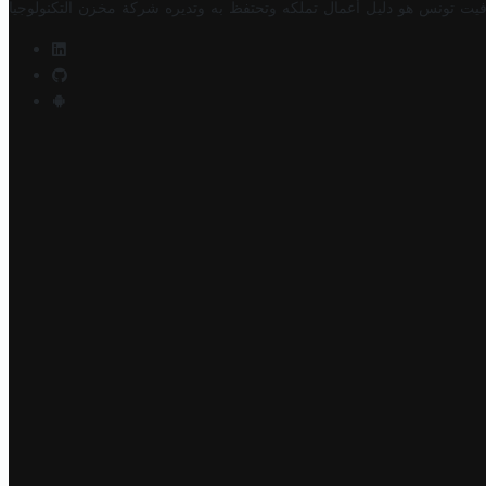
فيت تونس هو دليل أعمال تملكه وتحتفظ به وتديره
شركة مخزن التكنولوجيا