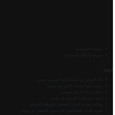
سياسة الخصوصية
شروط وأحكام الاستخدام
أدواتنا
أداة التحقق من صحة الرقم الضريبي تونس
محول رقم الحساب الآيبان في تونس
أسعار صرف الدينار التونسي
البحث عن الرمز البريدي في تونس
محاكي ضريبة الدخل الشخصي للموظف/المتقاعد
ضريبة الدخل للمتقاعدين الفرنسيين المقيمين في تونس