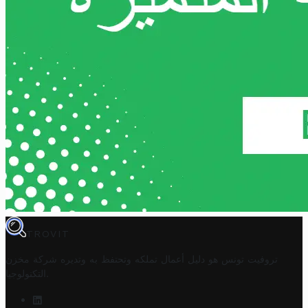
TROVIT
تروفيت تونس هو دليل أعمال تملكه وتحتفظ به وتديره
شركة مخزن
.
التكنولوجيا