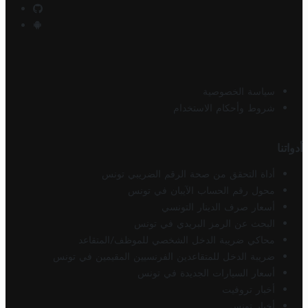
سياسة الخصوصية
شروط وأحكام الاستخدام
أدواتنا
أداة التحقق من صحة الرقم الضريبي تونس
محول رقم الحساب الآيبان في تونس
أسعار صرف الدينار التونسي
البحث عن الرمز البريدي في تونس
محاكي ضريبة الدخل الشخصي للموظف/المتقاعد
ضريبة الدخل للمتقاعدين الفرنسيين المقيمين في تونس
أسعار السيارات الجديدة في تونس
أخبار تروفيت
أخبار تونس