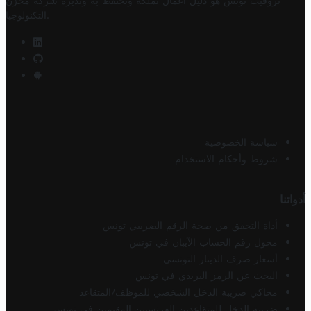
تروفيت تونس هو دليل أعمال تملكه وتحتفظ به وتديره
شركة مخزن
.
التكنولوجيا
سياسة الخصوصية
شروط وأحكام الاستخدام
أدواتنا
أداة التحقق من صحة الرقم الضريبي تونس
محول رقم الحساب الآيبان في تونس
أسعار صرف الدينار التونسي
البحث عن الرمز البريدي في تونس
محاكي ضريبة الدخل الشخصي للموظف/المتقاعد
ضريبة الدخل للمتقاعدين الفرنسيين المقيمين في تونس