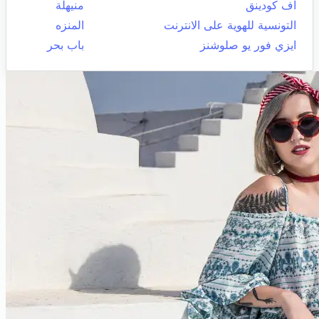
اف كودينق
منيهلة
التونسية للهوية على الانترنت
المنزه
ايزي فور يو صلوشنز
باب بحر