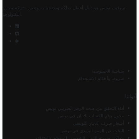
تروفيت تونس هو دليل أعمال تملكه وتحتفظ به وتديره
شركة مخزن
.
التكنولوجيا
سياسة الخصوصية
شروط وأحكام الاستخدام
أدواتنا
أداة التحقق من صحة الرقم الضريبي تونس
محول رقم الحساب الآيبان في تونس
أسعار صرف الدينار التونسي
البحث عن الرمز البريدي في تونس
محاكي ضريبة الدخل الشخصي للموظف/المتقاعد