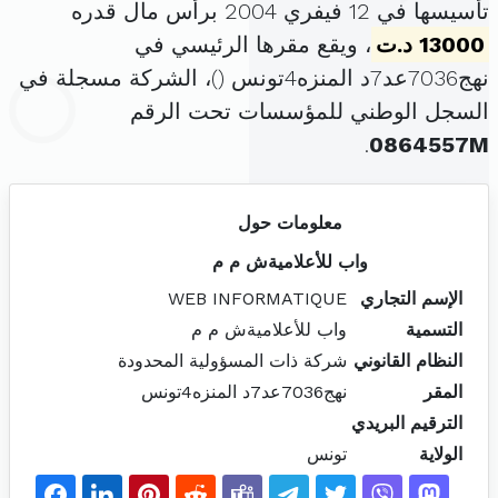
تأسيسها في 12 فيفري 2004 برأس مال قدره
13000 د.ت
، ويقع مقرها الرئيسي في
نهج7036عد7د المنزه4تونس (
)، الشركة مسجلة في
السجل الوطني للمؤسسات تحت الرقم
.
0864557M
معلومات حول
واب للأعلاميةش م م
الإسم التجاري
WEB INFORMATIQUE
التسمية
واب للأعلاميةش م م
النظام القانوني
شركة ذات المسؤولية المحدودة
المقر
نهج7036عد7د المنزه4تونس
الترقيم البريدي
الولاية
تونس