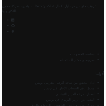
تروفيت تونس هو دليل أعمال تملكه وتحتفظ به وتديره
شركة مخزن
.
التكنولوجيا
سياسة الخصوصية
شروط وأحكام الاستخدام
أدواتنا
أداة التحقق من صحة الرقم الضريبي تونس
محول رقم الحساب الآيبان في تونس
أسعار صرف الدينار التونسي
البحث عن الرمز البريدي في تونس
محاكي ضريبة الدخل الشخصي للموظف/المتقاعد