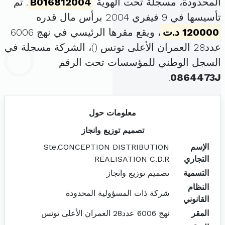
المحدودة، مسجلة تحت الهوية
B016812004
. تم
تأسيسها في 9 فيفري 2004 برأس مال قدره
120000 د.ت
، ويقع مقرها الرئيسي في نهج 6006
عدد28 العمران الأعلى تونس (
)، الشركة مسجلة في
السجل الوطني للمؤسسات تحت الرقم
.
0864473J
معلومات حول
تصميم توزيع وانجاز
الإسم
Ste.CONCEPTION DISTRIBUTION
التجاري
REALISATION C.D.R
التسمية
تصميم توزيع وانجاز
النظام
شركة ذات المسؤولية المحدودة
القانوني
المقر
نهج 6006 عدد28 العمران الأعلى تونس