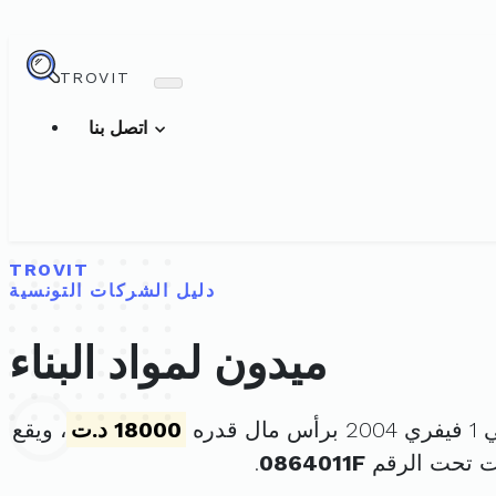
TROVIT
اتصل بنا
TROVIT
دليل الشركات التونسية
ميدون لمواد البناء
 قدره
18000 د.ت
، ويقع
ت تحت الرقم
0864011F
.