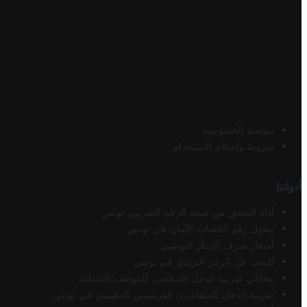
سياسة الخصوصية
شروط وأحكام الاستخدام
أدواتنا
أداة التحقق من صحة الرقم الضريبي تونس
محول رقم الحساب الآيبان في تونس
أسعار صرف الدينار التونسي
البحث عن الرمز البريدي في تونس
محاكي ضريبة الدخل الشخصي للموظف/المتقاعد
ضريبة الدخل للمتقاعدين الفرنسيين المقيمين في تونس