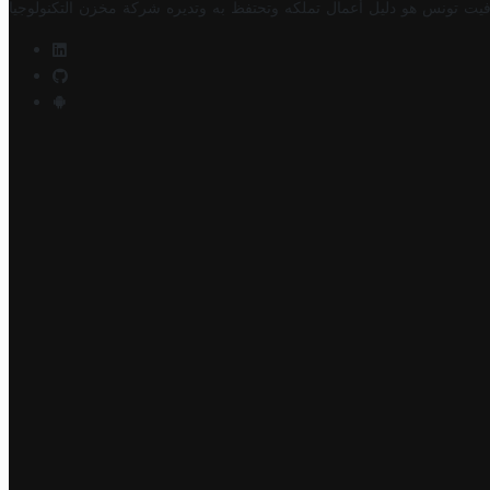
فيت تونس هو دليل أعمال تملكه وتحتفظ به وتديره
شركة مخزن التكنولوجيا