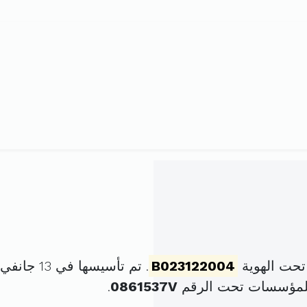
تحت الهوية
B023122004
. تم تأسيسها في 13 جانفي 2004 برأس مال قدره
للمؤسسات تحت الرقم
0861537V
.