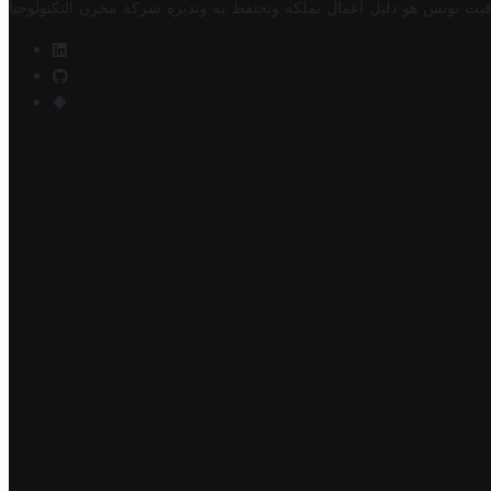
فيت تونس هو دليل أعمال تملكه وتحتفظ به وتديره
شركة مخزن التكنولوجيا