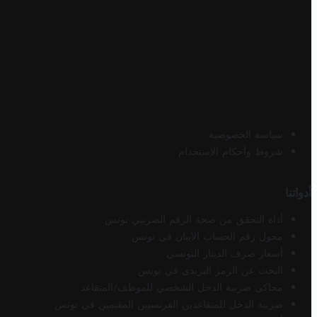
سياسة الخصوصية
شروط وأحكام الاستخدام
أدواتنا
أداة التحقق من صحة الرقم الضريبي تونس
محول رقم الحساب الآيبان في تونس
أسعار صرف الدينار التونسي
البحث عن الرمز البريدي في تونس
محاكي ضريبة الدخل الشخصي للموظف/المتقاعد
ضريبة الدخل للمتقاعدين الفرنسيين المقيمين في تونس