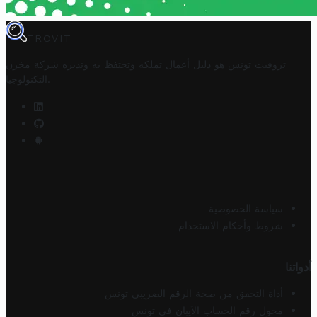
TROVIT
تروفيت تونس هو دليل أعمال تملكه وتحتفظ به وتديره
شركة مخزن
.
التكنولوجيا
سياسة الخصوصية
شروط وأحكام الاستخدام
أدواتنا
أداة التحقق من صحة الرقم الضريبي تونس
محول رقم الحساب الآيبان في تونس