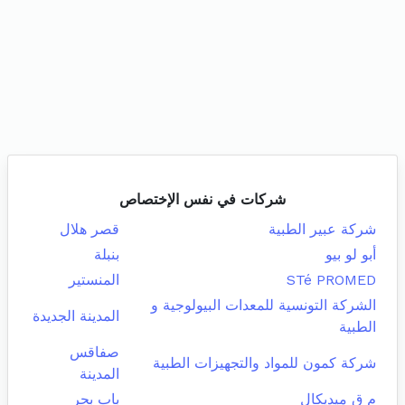
شركات في نفس الإختصاص
شركة عبير الطبية
قصر هلال
أبو لو بيو
بنبلة
STé PROMED
المنستير
الشركة التونسية للمعدات البيولوجية و
المدينة الجديدة
الطبية
صفاقس
شركة كمون للمواد والتجهيزات الطبية
المدينة
م ق ميديكال
باب بحر