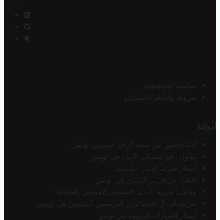
سياسة الخصوصية
شروط وأحكام الاستخدام
أدواتنا
أداة التحقق من صحة الرقم الضريبي تونس
محول رقم الحساب الآيبان في تونس
أسعار صرف الدينار التونسي
البحث عن الرمز البريدي في تونس
محاكي ضريبة الدخل الشخصي للموظف/المتقاعد
ضريبة الدخل للمتقاعدين الفرنسيين المقيمين في تونس
أسعار السيارات الجديدة في تونس