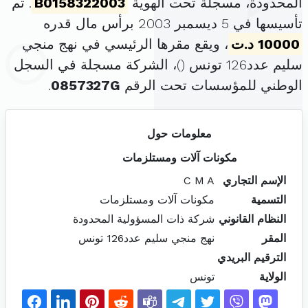
المحدودة، مسجلة تحت الهوية
B0158322003
. تم
تأسيسها في 5 ديسمبر 2003 برأس مال قدره
10000 د.ت
، ويقع مقرها الرئيسي في نهج منجي
سليم عدد126 تونس (
)، الشركة مسجلة في السجل
الوطني للمؤسسات تحت الرقم
0857327G
.
معلومات حول
مكونات آلات ومستلزمات
الإسم التجاري
C M A
التسمية
مكونات آلات ومستلزمات
النظام القانوني
شركة ذات المسؤولية المحدودة
المقر
نهج منجي سليم عدد126 تونس
الترقيم البريدي
الولاية
تونس