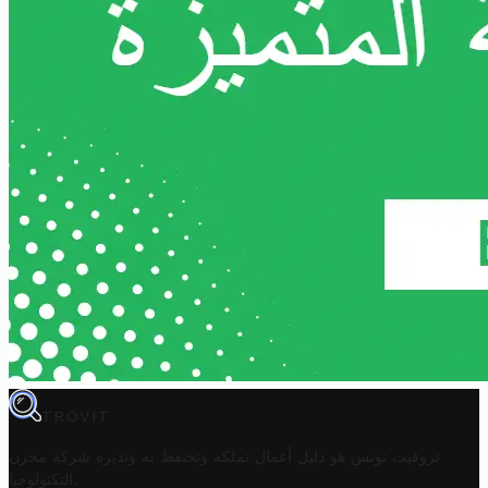
TROVIT
تروفيت تونس هو دليل أعمال تملكه وتحتفظ به وتديره
شركة مخزن
.
التكنولوجيا