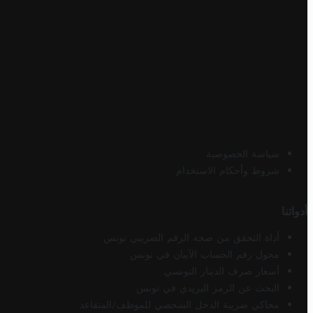
سياسة الخصوصية
شروط وأحكام الاستخدام
أدواتنا
أداة التحقق من صحة الرقم الضريبي تونس
محول رقم الحساب الآيبان في تونس
أسعار صرف الدينار التونسي
البحث عن الرمز البريدي في تونس
محاكي ضريبة الدخل الشخصي للموظف/المتقاعد