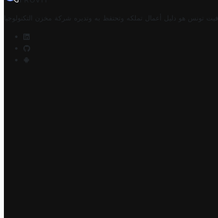
TROVIT
فيت تونس هو دليل أعمال تملكه وتحتفظ به وتديره
شركة مخزن التكنولوجيا