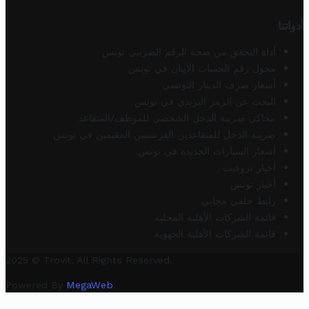
أدواتنا
أداة التحقق من صحة الرقم الضريبي تونس
محول رقم الحساب الآيبان في تونس
أسعار صرف الدينار التونسي
البحث عن الرمز البريدي في تونس
محاكي ضريبة الدخل الشخصي للموظف/المتقاعد
ضريبة الدخل للمتقاعدين الفرنسيين المقيمين في تونس
أسعار السيارات الجديدة في تونس
أخبار تروفيت
أخبار تونس
رابط خلفي مجاني
قائمة الشركات الأهلية المحلية
قائمة الشركات الأهلية الجهوية
2025 © Trovit. All Rights Reserved.
Powered By
MegaWeb
.