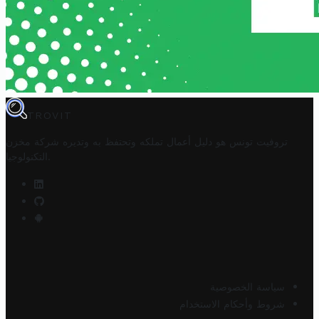
TROVIT
تروفيت تونس هو دليل أعمال تملكه وتحتفظ به وتديره
شركة مخزن
.
التكنولوجيا
سياسة الخصوصية
شروط وأحكام الاستخدام