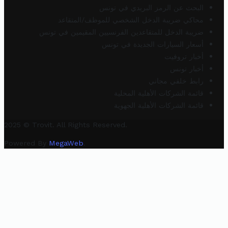
البحث عن الرمز البريدي في تونس
محاكي ضريبة الدخل الشخصي للموظف/المتقاعد
ضريبة الدخل للمتقاعدين الفرنسيين المقيمين في تونس
أسعار السيارات الجديدة في تونس
أخبار تروفيت
أخبار تونس
رابط خلفي مجاني
قائمة الشركات الأهلية المحلية
قائمة الشركات الأهلية الجهوية
2025 © Trovit. All Rights Reserved.
Powered By
MegaWeb
.