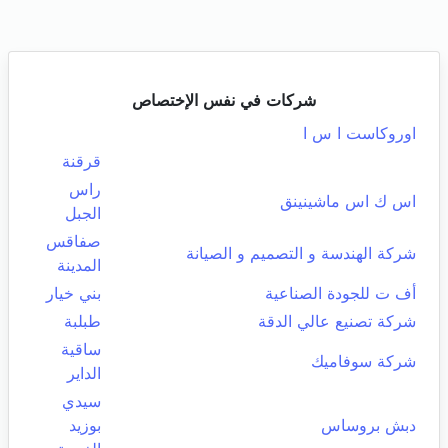
شركات في نفس الإختصاص
اوروكاست ا س ا
قرقنة
راس
اس ك اس ماشينينق
الجبل
صفاقس
شركة الهندسة و التصميم و الصيانة
المدينة
أف ت للجودة الصناعية
بني خيار
شركة تصنيع عالي الدقة
طبلبة
ساقية
شركة سوفاميك
الداير
سيدي
دبش بروساس
بوزيد