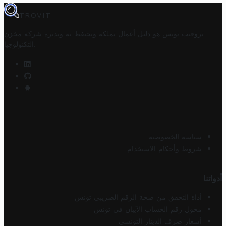
TROVIT
تروفيت تونس هو دليل أعمال تملكه وتحتفظ به وتديره
شركة مخزن
.
التكنولوجيا
سياسة الخصوصية
شروط وأحكام الاستخدام
أدواتنا
أداة التحقق من صحة الرقم الضريبي تونس
محول رقم الحساب الآيبان في تونس
أسعار صرف الدينار التونسي