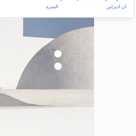
ان اديزاين
المنزه