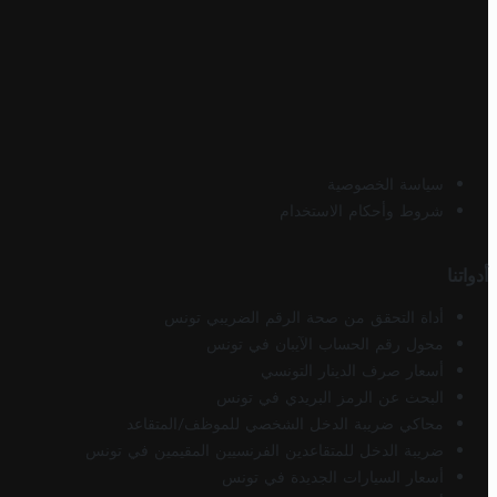
سياسة الخصوصية
شروط وأحكام الاستخدام
أدواتنا
أداة التحقق من صحة الرقم الضريبي تونس
محول رقم الحساب الآيبان في تونس
أسعار صرف الدينار التونسي
البحث عن الرمز البريدي في تونس
محاكي ضريبة الدخل الشخصي للموظف/المتقاعد
ضريبة الدخل للمتقاعدين الفرنسيين المقيمين في تونس
أسعار السيارات الجديدة في تونس