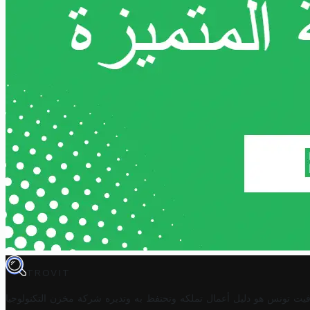
TROVIT
فيت تونس هو دليل أعمال تملكه وتحتفظ به وتديره
شركة مخزن التكنولوجيا