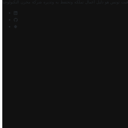
فيت تونس هو دليل أعمال تملكه وتحتفظ به وتديره
شركة مخزن التكنولوجيا