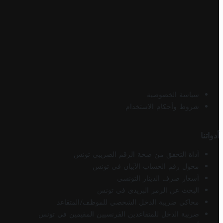
سياسة الخصوصية
شروط وأحكام الاستخدام
أدواتنا
أداة التحقق من صحة الرقم الضريبي تونس
محول رقم الحساب الآيبان في تونس
أسعار صرف الدينار التونسي
البحث عن الرمز البريدي في تونس
محاكي ضريبة الدخل الشخصي للموظف/المتقاعد
ضريبة الدخل للمتقاعدين الفرنسيين المقيمين في تونس