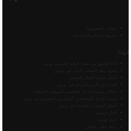
سياسة الخصوصية
شروط وأحكام الاستخدام
أدواتنا
أداة التحقق من صحة الرقم الضريبي تونس
محول رقم الحساب الآيبان في تونس
أسعار صرف الدينار التونسي
البحث عن الرمز البريدي في تونس
محاكي ضريبة الدخل الشخصي للموظف/المتقاعد
ضريبة الدخل للمتقاعدين الفرنسيين المقيمين في تونس
أسعار السيارات الجديدة في تونس
أخبار تروفيت
أخبار تونس
رابط خلفي مجاني