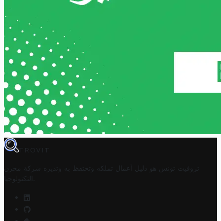
TROVIT
تروفيت تونس هو دليل أعمال تملكه وتحتفظ به وتديره
شركة مخزن
.
التكنولوجيا