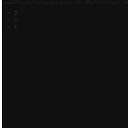
فيت تونس هو دليل أعمال تملكه وتحتفظ به وتديره
شركة مخزن التكنولوجيا