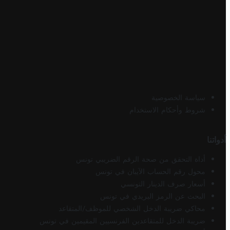
سياسة الخصوصية
شروط وأحكام الاستخدام
أدواتنا
أداة التحقق من صحة الرقم الضريبي تونس
محول رقم الحساب الآيبان في تونس
أسعار صرف الدينار التونسي
البحث عن الرمز البريدي في تونس
محاكي ضريبة الدخل الشخصي للموظف/المتقاعد
ضريبة الدخل للمتقاعدين الفرنسيين المقيمين في تونس