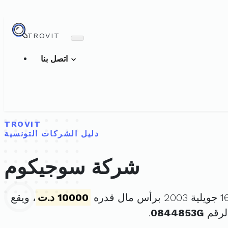
TROVIT
اتصل بنا
TROVIT
دليل الشركات التونسية
شركة سوجيكوم
10000 د.ت
، ويقع
لرقم
0844853G
.