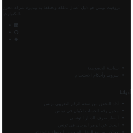
تروفيت تونس هو دليل أعمال تملكه وتحتفظ به وتديره
شركة مخزن
.
التكنولوجيا
سياسة الخصوصية
شروط وأحكام الاستخدام
أدواتنا
أداة التحقق من صحة الرقم الضريبي تونس
محول رقم الحساب الآيبان في تونس
أسعار صرف الدينار التونسي
البحث عن الرمز البريدي في تونس
محاكي ضريبة الدخل الشخصي للموظف/المتقاعد