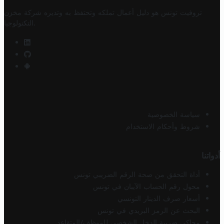
تروفيت تونس هو دليل أعمال تملكه وتحتفظ به وتديره
شركة مخزن
.
التكنولوجيا
سياسة الخصوصية
شروط وأحكام الاستخدام
أدواتنا
أداة التحقق من صحة الرقم الضريبي تونس
محول رقم الحساب الآيبان في تونس
أسعار صرف الدينار التونسي
البحث عن الرمز البريدي في تونس
محاكي ضريبة الدخل الشخصي للموظف/المتقاعد