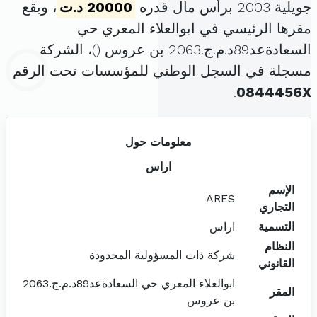
جويلية 2003 برأس مال قدره
20000 د.ت
، ويقع
مقرها الرئيسي في ابوالعلاء المعري حي
السعادةعد89د.م.ج.2063 بن عروس (
)، الشركة
مسجلة في السجل الوطني للمؤسسات تحت الرقم
.
0844456X
معلومات حول
اراس
الإسم
ARES
التجاري
التسمية
اراس
النظام
شركة ذات المسؤولية المحدودة
القانوني
ابوالعلاء المعري حي السعادةعد89د.م.ج.2063
المقر
بن عروس