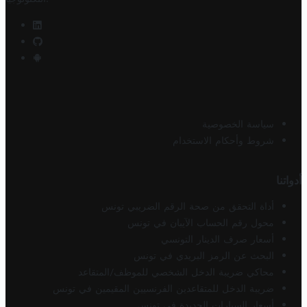
سياسة الخصوصية
شروط وأحكام الاستخدام
أدواتنا
أداة التحقق من صحة الرقم الضريبي تونس
محول رقم الحساب الآيبان في تونس
أسعار صرف الدينار التونسي
البحث عن الرمز البريدي في تونس
محاكي ضريبة الدخل الشخصي للموظف/المتقاعد
ضريبة الدخل للمتقاعدين الفرنسيين المقيمين في تونس
أسعار السيارات الجديدة في تونس