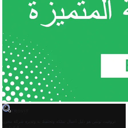
TROVIT
تروفيت تونس هو دليل أعمال تملكه وتحتفظ به وتديره
شركة مخزن
.
التكنولوجيا